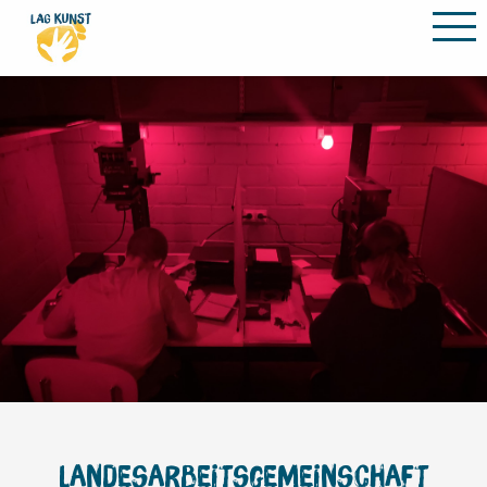
PROGRAMM
VEREIN
ABLAUF & INFOS
SOMMERAKADEMIE
LEHRENDE
ORTE
KONTAKT
Landesarbeitsgemeinschaft
Slider